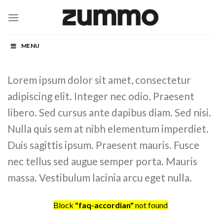
Skip
to
content
MENU
Lorem ipsum dolor sit amet, consectetur
adipiscing elit. Integer nec odio. Praesent
libero. Sed cursus ante dapibus diam. Sed nisi.
Nulla quis sem at nibh elementum imperdiet.
Duis sagittis ipsum. Praesent mauris. Fusce
nec tellus sed augue semper porta. Mauris
massa. Vestibulum lacinia arcu eget nulla.
Block
"faq-accordian"
not found