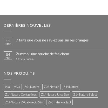
DERNIÈRES NOUVELLES
7 faits que vous ne saviez pas sur les oranges
11
Mar
Zummo : une touche de fraîcheur
04
Mar
1
Commentaire
NOS PRODUITS
Isla
viva
Z01 Nature
Z06 Nature
Z14 Nature
Z14 Nature Contactless
Z14 Nature Juice Box
Z14 Nature Select
Z14 Nature SS Cabinet G Slim
Z40 nature adapt